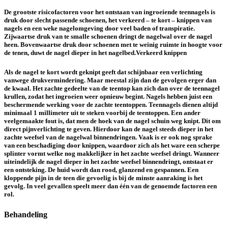
De grootste risicofactoren voor het ontstaan van ingroeiende teennagels is
druk door slecht passende schoenen, het verkeerd – te kort – knippen van
nagels en een weke nagelomgeving door veel baden of transpiratie.
Zijwaartse druk van te smalle schoenen dringt de nagelwal over de nagel
heen. Bovenwaartse druk door schoenen met te weinig ruimte in hoogte voor
de tenen, duwt de nagel dieper in het nagelbed.Verkeerd knippen
Als de nagel te kort wordt geknipt geeft dat schijnbaar een verlichting
vanwege drukvermindering. Maar meestal zijn dan de gevolgen erger dan
de kwaal. Het zachte gedeelte van de teentop kan zich dan over de teennagel
krullen, zodat het ingroeien weer opnieuw begint. Nagels hebben juist een
beschermende werking voor de zachte teentoppen. Teennagels dienen altijd
minimaal 1 millimeter uit te steken voorbij de teentoppen. Een ander
veelgemaakte fout is, dat men de hoek van de nagel schuin weg knipt. Dit om
direct pijnverlichting te geven. Hierdoor kan de nagel steeds dieper in het
zachte weefsel van de nagelwal binnendringen. Vaak is er ook nog sprake
van een beschadiging door knippen, waardoor zich als het ware een scherpe
splinter vormt welke nog makkelijker in het zachte weefsel dringt. Wanneer
uiteindelijk de nagel dieper in het zachte weefsel binnendringt, ontstaat er
een ontsteking. De huid wordt dan rood, glanzend en gespannen. Een
kloppende pijn in de teen die gevoelig is bij de minste aanraking is het
gevolg. In veel gevallen speelt meer dan één van de genoemde factoren een
rol.
Behandeling