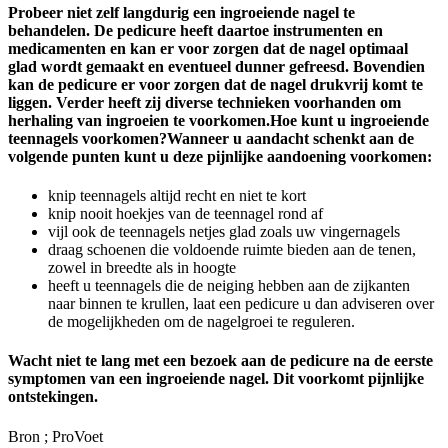
Probeer niet zelf langdurig een ingroeiende nagel te
behandelen. De pedicure heeft daartoe instrumenten en
medicamenten en kan er voor zorgen dat de nagel optimaal
glad wordt gemaakt en eventueel dunner gefreesd. Bovendien
kan de pedicure er voor zorgen dat de nagel drukvrij komt te
liggen. Verder heeft zij diverse technieken voorhanden om
herhaling van ingroeien te voorkomen.Hoe kunt u ingroeiende
teennagels voorkomen?Wanneer u aandacht schenkt aan de
volgende punten kunt u deze pijnlijke aandoening voorkomen:
knip teennagels altijd recht en niet te kort
knip nooit hoekjes van de teennagel rond af
vijl ook de teennagels netjes glad zoals uw vingernagels
draag schoenen die voldoende ruimte bieden aan de tenen,
zowel in breedte als in hoogte
heeft u teennagels die de neiging hebben aan de zijkanten
naar binnen te krullen, laat een pedicure u dan adviseren over
de mogelijkheden om de nagelgroei te reguleren.
Wacht niet te lang met een bezoek aan de pedicure na de eerste
symptomen van een ingroeiende nagel. Dit voorkomt pijnlijke
ontstekingen.
Bron ; ProVoet