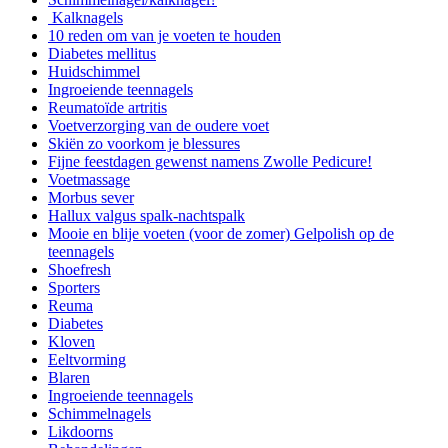
Kalknagels
10 reden om van je voeten te houden
Diabetes mellitus
Huidschimmel
Ingroeiende teennagels
Reumatoïde artritis
Voetverzorging van de oudere voet
Skiën zo voorkom je blessures
Fijne feestdagen gewenst namens Zwolle Pedicure!
Voetmassage
Morbus sever
Hallux valgus spalk-nachtspalk
Mooie en blije voeten (voor de zomer) Gelpolish op de
teennagels
Shoefresh
Sporters
Reuma
Diabetes
Kloven
Eeltvorming
Blaren
Ingroeiende teennagels
Schimmelnagels
Likdoorns