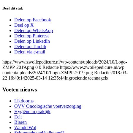
Deel dit stuk
Delen op Facebook
Deel op X
Delen op WhatsApp
Delen op Pinterest
Delen op LinkedIn
Delen op Tumblr
Delen via e-mail
https://www.zwollepedicure.nl/wp-content/uploads/2024/10/Logo-
ZMPP-2019.png
0
0
Redactie
https://www.zwollepedicure.nl/wp-
content/uploads/2024/10/Logo-ZMPP-2019.png
Redactie
2018-03-
22 16:49:14
2025-03-14 12:35:44
Ingroeiende teennagels
Voeten nieuws
Likdoorns
OVV Oncologische voetverzorging
Hygiëne in praktijk
Eelt
Blaren
WandelWol
Schimmelnagel/kalknagel?